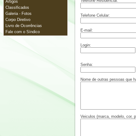
Telefone Residencial:
Artigos
Classificados
Galeria - Fotos
Telefone Celular:
Corpo Diretivo
Livro de Ocorrências
E-mail:
Fale com o Síndico
Login:
Senha:
Nome de outras pessoas que hab
Veiculos (marca, modelo, cor, p