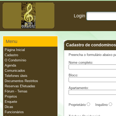
Login
Menu
Cadastro de condominos
Página Inicial
Preencha o formulário abaixo pa
Cadastro
O Condomínio
Nome completo:
Agenda
Comunicados
Bloco:
Telefones úteis
Documentos Restritos
Reservas Efetuadas
Apartamento:
Fórum - Temas
Projetos
Enquete
Proprietário
Inquilino
Dicas
Funcionários